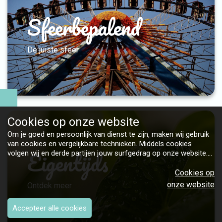
Sfeerbepalend
De juiste sfeer
Cookies op
onze website
Om je goed en persoonlijk van dienst te zijn, maken wij gebruik
van cookies en vergelijkbare technieken. Middels cookies
Eigentijds
volgen wij en derde partijen jouw surfgedrag op onze website.
Hiermee tonen wij gepersonaliseerde advertenties en dit maakt
het voor jou mogelijk om informatie te delen via social media.
Cookies op
Bekijk ons cookiebeleid
onze website
Ontdek meer
Accepteer alle cookies