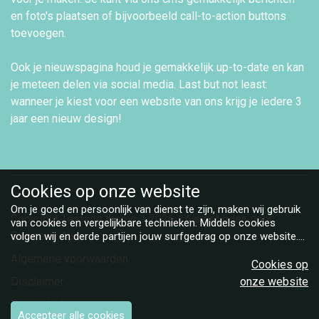
en foto's plaatsen of bijvoorbeeld call-to-action buttons
toevoegen.
Ook je nieuwspagina houd je gemakkelijk up-to-date en kan
je meteen delen via social media. Last but not least:
wanneer je kiest voor een website van ons krijg je iedere 3
jaar een nieuw design!
Cookies op
onze website
Om je goed en persoonlijk van dienst te zijn, maken wij gebruik
Copyright Testsite theme 1 2026 - Aangeboden door
van cookies en vergelijkbare technieken. Middels cookies
Business Apps
volgen wij en derde partijen jouw surfgedrag op onze website.
Hiermee tonen wij gepersonaliseerde advertenties en dit maakt
Algemene voorwaarden
het voor jou mogelijk om informatie te delen via social media.
Cookies op
Bekijk ons cookiebeleid
Disclaimer
onze website
Privacybeleid
Accepteer alle cookies