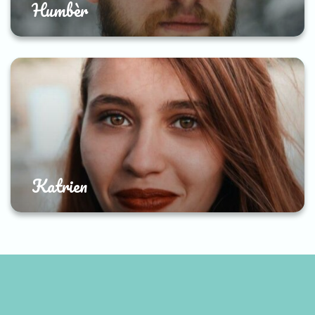
Humbèr
Katrien